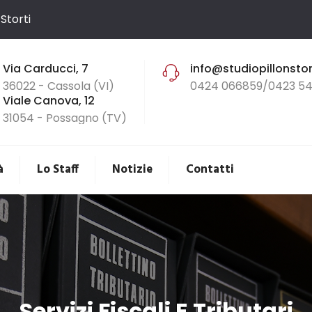
Storti
Via Carducci, 7
info@studiopillonstort
36022 - Cassola (VI)
0424 066859/0423 54
Viale Canova, 12
31054 - Possagno (TV)
à
Lo Staff
Notizie
Contatti
Servizi Fiscali E Tributari