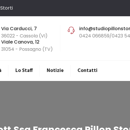
Storti
Via Carducci, 7
info@studiopillonstort
36022 - Cassola (VI)
0424 066859/0423 54
Viale Canova, 12
31054 - Possagno (TV)
à
Lo Staff
Notizie
Contatti
tt.ssa Francesca Pillon Stor