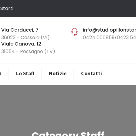
Storti
Via Carducci, 7
info@studiopillonstort
36022 - Cassola (VI)
0424 066859/0423 54
Viale Canova, 12
31054 - Possagno (TV)
à
Lo Staff
Notizie
Contatti
Category Staff